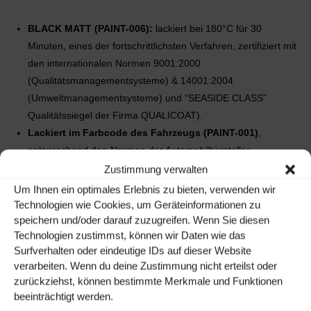
BLACK MATT (PAINT-006)
:
lackiert bei 180°C für 30
Minuten, eines der fortschrittlichsten Verfahren, zertifiziert mit
den internationalen Normen 9001:2000
(Qualitätsmanagementsysteme) & 14001:2004
(Umweltmanagementsysteme) und “SEASIDE CLASS”
Qualitätssiegel der Firma QUALICOAT).
Lackiert im Farbcode des Fahrzeugs (PAINT-001)
,
entsprechend den Normen der Automobilhersteller.
Zustimmung verwalten
Um Ihnen ein optimales Erlebnis zu bieten, verwenden wir
Technologien wie Cookies, um Geräteinformationen zu
speichern und/oder darauf zuzugreifen. Wenn Sie diesen
Technologien zustimmst, können wir Daten wie das
Surfverhalten oder eindeutige IDs auf dieser Website
verarbeiten. Wenn du deine Zustimmung nicht erteilst oder
zurückziehst, können bestimmte Merkmale und Funktionen
beeinträchtigt werden.