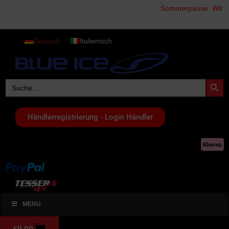
Sommerpause: Wir haben vom 0
Deutsch
Italienisch
Search Button
Search
for:
Händlerregistrierung - Login Händler
MENU
€
0,00