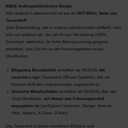
|NEU|: Außergewöhnliches Design
Kein anderes Laderaumrollo ist wie die
SOT-ROLL Serie von
Tesser4x4!
Jede Entscheidung, die in unsere Laderaumrollos einfließt, hebt
sich von anderen ab. Von der Art der Herstellung (100%
Sicherheit, wetterfest, für hohe Beanspruchung geeignet,
patentiert, usw.) bis hin zu den hervorragenden neuen
Oberflächen:
Elegantes Brandschild
(erhältlich ab 09/2019)
mit
unserem Logo
(Τesser4x4 Offroad-Zubehör), das am
hinteren Griff des Laderaumrollos angebracht ist.
Gravierte Metallschilder
(erhältlich ab 09/2019) über der
Vinyl-Oberfläche,
auf denen das Fahrzeugmodell
angegeben ist
(verfügbare Varianten: Ranger, Amarok,
Hilux, Navara, X-Class, D-Max).
Das Tesser4x4-Zubehör kombiniert Effizienz und