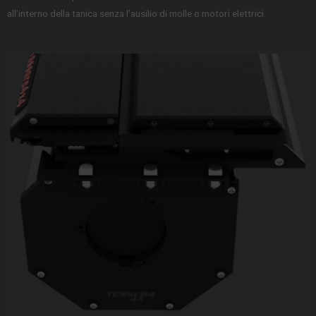
all’interno della tanica senza l’ausilio di molle o motori elettrici.