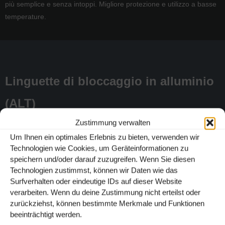
più semplice e senza intoppi. Migliore protezione e utilizzo a basse
temperature.
Linguette di bloccaggio in alluminio
(ALT)
Zustimmung verwalten
Um Ihnen ein optimales Erlebnis zu bieten, verwenden wir
L’unica con linguette di bloccaggio in “ALLUMINIO AUTOMATICO”
Technologien wie Cookies, um Geräteinformationen zu
per una sicurezza ottimale (senza plastica) del carico.
speichern und/oder darauf zuzugreifen. Wenn Sie diesen
Technologien zustimmst, können wir Daten wie das
Surfverhalten oder eindeutige IDs auf dieser Website
verarbeiten. Wenn du deine Zustimmung nicht erteilst oder
zurückziehst, können bestimmte Merkmale und Funktionen
beeinträchtigt werden.