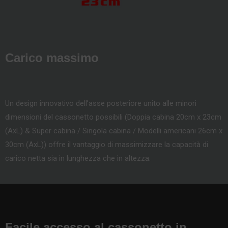
Carico massimo
Un design innovativo dell’asse posteriore unito alle minori
dimensioni del cassonetto possibili (Doppia cabina 20cm x 23cm
(AxL) & Super cabina / Singola cabina / Modelli americani 26cm x
30cm (AxL)) offre il vantaggio di massimizzare la capacità di
carico netta sia in lunghezza che in altezza.
Facile accesso al cassonetto in