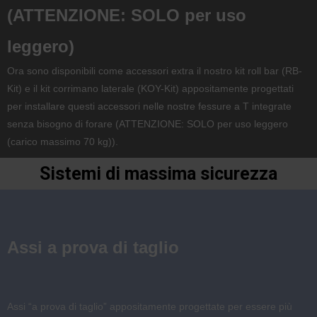
(ATTENZIONE: SOLO per uso
leggero)
Ora sono disponibili come accessori extra il nostro kit roll bar (RB-
Kit) e il kit corrimano laterale (KOY-Kit) appositamente progettati
per installare questi accessori nelle nostre fessure a T integrate
senza bisogno di forare (ATTENZIONE: SOLO per uso leggero
(carico massimo 70 kg)).
Sistemi di massima sicurezza
Assi a prova di taglio
Assi “a prova di taglio” appositamente progettate per essere più