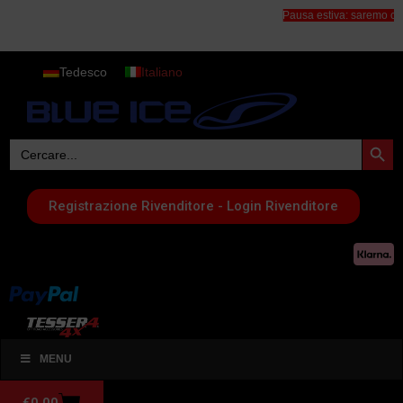
Pausa estiva: saremo chiusi dall'
Tedesco
Italiano
Search Button
Search
for:
Registrazione Rivenditore - Login Rivenditore
MENU
€
0,00