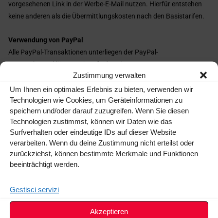
vorgesehenen Link in der Werbe-E-Mail nutzen. Hierfür entstehen
keine anderen als die Übermittlungskosten nach den Basistarifen.
Verwendung von PayPal
Alle PayPal-Transaktionen unterliegen der PayPal-
Datenschutzerklärung. Diese finden Sie unter
Zustimmung verwalten
https://www.paypal.com/en/webapps/mpp/ua/privacy-full
Um Ihnen ein optimales Erlebnis zu bieten, verwenden wir
Technologien wie Cookies, um Geräteinformationen zu
Cookies
speichern und/oder darauf zuzugreifen. Wenn Sie diesen
Unsere Website verwendet Cookies. Cookies sind kleine
Technologien zustimmst, können wir Daten wie das
Textdateien, die im Internetbrowser bzw. vom Internetbrowser auf
Surfverhalten oder eindeutige IDs auf dieser Website
dem Computersystem eines Nutzers gespeichert werden. Ruft ein
verarbeiten. Wenn du deine Zustimmung nicht erteilst oder
Nutzer eine Website auf, so kann ein Cookie auf dem
zurückziehst, können bestimmte Merkmale und Funktionen
Betriebssystem des Nutzers gespeichert werden. Dieser Cookie
beeinträchtigt werden.
enthält eine charakteristische Zeichenfolge, die eine eindeutige
Identifizierung des Browsers beim erneuten Aufrufen der Website
Gestisci servizi
ermöglicht. Wir setzen Cookies zu dem Zweck ein, unser Angebot
nutzerfreundlicher, effektiver und sicherer zu machen. Des
Akzeptieren