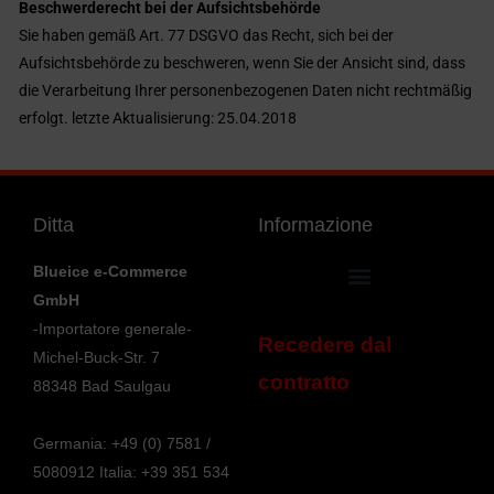
Beschwerderecht bei der Aufsichtsbehörde
Sie haben gemäß Art. 77 DSGVO das Recht, sich bei der
Aufsichtsbehörde zu beschweren, wenn Sie der Ansicht sind, dass
die Verarbeitung Ihrer personenbezogenen Daten nicht rechtmäßig
erfolgt. letzte Aktualisierung: 25.04.2018
Ditta
Informazione
Blueice e-Commerce
GmbH
Conferma e invia l’ordine
Informativa sulla privacy
Ambiente e smaltimento
Spedizione & Consegna
Modalità di pagamento
-Importatore generale-
Recedere dal
Michel-Buck-Str. 7
contratto
88348 Bad Saulgau
Germania: +49 (0) 7581 /
5080912
Italia: +39 351 534