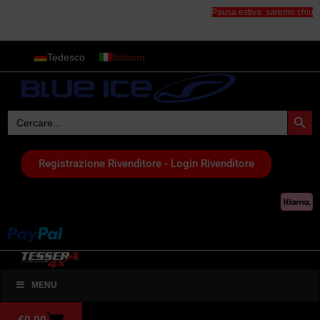
Pausa estiva: saremo chiusi dal
Tedesco
Italiano
Search Button
Search
for:
Registrazione Rivenditore - Login Rivenditore
MENU
€
0,00