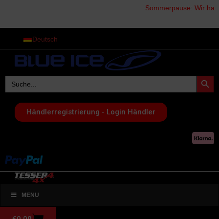
Sommerpause: Wir haben v
Deutsch
Search Button
Search
for:
Händlerregistrierung - Login Händler
MENU
€
0,00