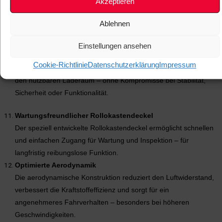
Akzeptieren
aus – mit einem der kompaktesten Rollokästen auf dem Markt:
Ablehnen
Double Cab (EU) / Mid-Size (US):
20 cm (H) × 23 cm (B)
Space Cab (EU) / Full-Size (US):
26 cm (H) × 30 cm (B)
Das
Einstellungen ansehen
intelligente, platzsparende Design des Rollokastens minimiert
Cookie-Richtlinie
Datenschutzerklärung
Impressum
den Platzbedarf auf der Ladefläche und maximiert gleichzeitig
den nutzbaren Laderaum – ohne Kompromisse bei Stabilität,
Sicherheit oder Funktionalität.
Wartungsfreundlicher Rollokastendeckel
Der speziell entwickelte Rollokastendeckel ermöglicht schnellen
und einfachen Zugang für Wartung und Inspektion – für
langfristig reibungslose Funktion.
Optimierte Aerodynamik
Die aerodynamische Konstruktion reduziert den Luftwiderstand,
verbessert die Kraftstoffeffizienz und sorgt für ein
angenehmeres Fahrverhalten – besonders bei höheren
Geschwindigkeiten.