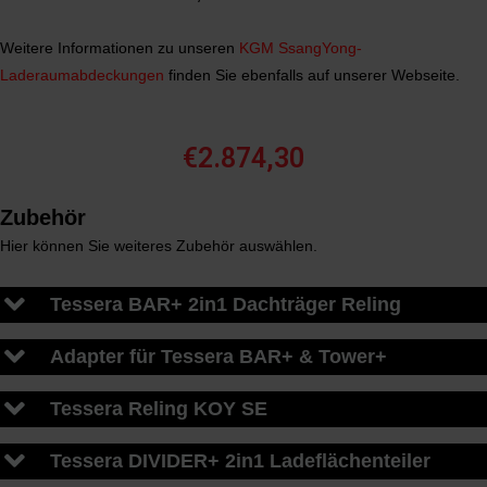
Weitere Informationen zu unseren
KGM SsangYong-
Laderaumabdeckungen
finden Sie ebenfalls auf unserer Webseite.
€
2.874,30
Zubehör
Hier können Sie weiteres Zubehör auswählen.
Tessera BAR+ 2in1 Dachträger Reling
Adapter für Tessera BAR+ & Tower+
Tessera Reling KOY SE
Tessera DIVIDER+ 2in1 Ladeflächenteiler