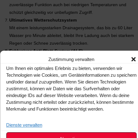
zuverlässige Funktion auch bei niedrigen Temperaturen und
schützt gleichzeitig vor unbefugtem Zugriff.
Ultimatives Wetterschutzsystem
Mit einem leistungsstarken Drainagesystem, das bis zu 60 Liter
Wasser pro Minute ableitet, bleibt Ihre Ladung auch bei starkem
Regen oder Schnee zuverlässig trocken.
Exklusives Anti-Blatt-System (ALS)
Als einzige Rollcover-Abdeckung auf dem Markt verfügt der
Zustimmung verwalten
Tessera SE+ über ein Anti-Blatt-System, das Wasserabläufe frei
Um Ihnen ein optimales Erlebnis zu bieten, verwenden wir
von Verstopfungen hält und eine optimale Entwässerung
Technologien wie Cookies, um Geräteinformationen zu speichern
und/oder darauf zuzugreifen. Wenn Sie diesen Technologien
sicherstellt.
zustimmst, können wir Daten wie das Surfverhalten oder
Integrierte Silikondichtungen
eindeutige IDs auf dieser Website verarbeiten. Wenn du deine
Die speziell entwickelten Lamellen mit integrierten
Zustimmung nicht erteilst oder zurückziehst, können bestimmte
Silikondichtungen bieten hervorragenden Schutz vor Regen und
Merkmale und Funktionen beeinträchtigt werden.
Feuchtigkeit – für eine trockene und geschützte Ladefläche bei
jedem Wetter.
Dienste verwalten
Kompakter Rollokasten für maximalen Laderaum
Nutzen Sie den verfügbaren Stauraum Ihrer Ladefläche optimal