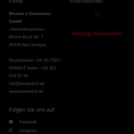
Firma
Informationen
Blueice e-Commerce
GmbH
Allgemeine Geschäftsbedingungen
Bestellung bestätigen & absenden
Umwelt und Entsorgung
Information zur Barrierefreiheit
-Generalimporteur-
Vertrag widerrufen
Michel-Buck-Str. 7
88348 Bad Saulgau
Deutschland: +49 (0) 7581 /
5080912
Italien: +39 351
534 07 45
info@tesser4x4.de
www.tesser4x4.de
Folgen Sie uns auf:
Facebook
Instagram