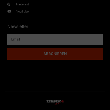
Pinterest
YouTube
Newsletter
ABBONIEREN
Lorem ipsum dolor sit amet, consectetur adipiscing elit. Ut elit tellus,
luctus nec ullamcorper mattis, pulvinar dapibus leo.