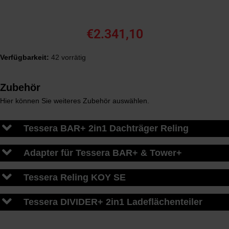
€
2.341,10
Verfügbarkeit:
42 vorrätig
Zubehör
Hier können Sie weiteres Zubehör auswählen.
Tessera BAR+ 2in1 Dachträger Reling
Adapter für Tessera BAR+ & Tower+
Tessera Reling KOY SE
Tessera DIVIDER+ 2in1 Ladeflächenteiler