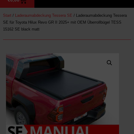
Start
/
Laderaumabdeckung Tessera SE
/ Laderaumabdeckung Tessera
SE für Toyota Hilux Revo GR II 2025+ mit OEM Überrollbügel TESS
15162 SE black matt