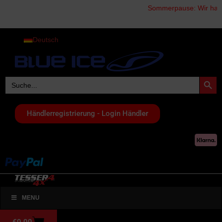
Sommerpause: Wir haben vo
Deutsch
Search Button
Search
for:
Händlerregistrierung - Login Händler
MENU
€
0,00