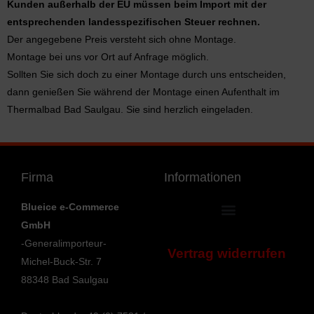
Kunden außerhalb der EU müssen beim Import mit der
entsprechenden landesspezifischen Steuer rechnen.
Der angegebene Preis versteht sich ohne Montage.
Montage bei uns vor Ort auf Anfrage möglich.
Sollten Sie sich doch zu einer Montage durch uns entscheiden,
dann genießen Sie während der Montage einen Aufenthalt im
Thermalbad Bad Saulgau. Sie sind herzlich eingeladen.
Firma
Informationen
Blueice e-Commerce
GmbH
Allgemeine Geschäftsbedingungen
Bestellung bestätigen & absenden
Umwelt und Entsorgung
Information zur Barrierefreiheit
-Generalimporteur-
Vertrag widerrufen
Michel-Buck-Str. 7
88348 Bad Saulgau