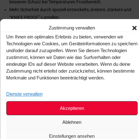
besseren Schutz bei Temperaturen Frostbereich.
Mehr Sicherheit durch speziell entwickelte, breitere, stärkere und
“KNIFE-PROOF”-Lamellen.
2 speziell entwickelte Φ20-Abflusssysteme mit 2
Zustimmung verwalten
Überlaufsystemen und integrierter “ANTI-LEAF”-Technologie im
Um Ihnen ein optimales Erlebnis zu bieten, verwenden wir
Bereich des Rollokastens sorgen für vollständige Entwässerung
Technologien wie Cookies, um Geräteinformationen zu speichern
(60 Liter/Minute).
und/oder darauf zuzugreifen. Wenn Sie diesen Technologien
Ein innovatives Design der hinteren Lamelle in Kombination mit
zustimmst, können wir Daten wie das Surfverhalten oder
den kleinsten Abmessungen des Rollokastens (20cm x 23cm)
eindeutige IDs auf dieser Website verarbeiten. Wenn du deine
Zustimmung nicht erteilst oder zurückziehst, können bestimmte
bietet den Vorteil, dass die Nettoladekapazität sowohl in der
Merkmale und Funktionen beeinträchtigt werden.
Länge als auch in der Höhe maximiert wird.
Die speziell entwickelte Abdeckung des Rollokastens ermöglicht
Dienste verwalten
einen einfachen Zugang und eine einfache Kontrolle des Tessera
SE Rollverdecks.
Akzeptieren
Der Oberflächenschutz besteht aus der neuesten Generation von
Pulverbeschichtung (Klasse 2) mit feiner Textur und hoher
Ablehnen
Witterungsbeständigkeit. Die Pulverbeschichtung wird in
speziellen Öfen für 15 Minuten bei 190 °C aufgetragen.
Einstellungen ansehen